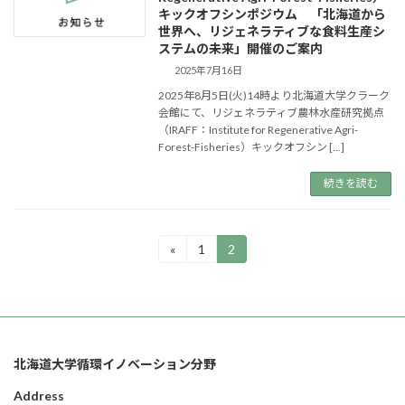
キックオフシンポジウム 「北海道から
世界へ、リジェネラティブな食料生産シ
ステムの未来」開催のご案内
2025年7月16日
2025年8月5日(火)14時より北海道大学クラーク
会館にて、リジェネラティブ農林水産研究拠点
（IRAFF：Institute for Regenerative Agri-
Forest-Fisheries）キックオフシン […]
続きを読む
投
«
1
2
固
固
定
定
稿
ペ
ペ
ー
ー
の
ジ
ジ
ペ
北海道大学循環イノベーション分野
ー
Address
ジ