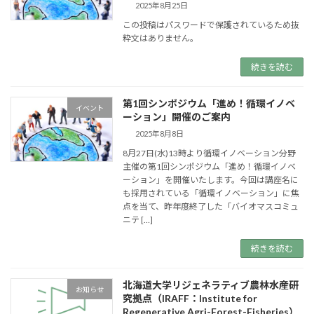
2025年8月25日
この投稿はパスワードで保護されているため抜
粋文はありません。
続きを読む
第1回シンポジウム「進め！循環イノベ
イベント
ーション」開催のご案内
2025年8月8日
8月27日(水)13時より循環イノベーション分野
主催の第1回シンポジウム「進め！循環イノベ
ーション」を開催いたします。今回は講座名に
も採用されている「循環イノベーション」に焦
点を当て、昨年度終了した「バイオマスコミュ
ニテ […]
続きを読む
北海道大学リジェネラティブ農林水産研
お知らせ
究拠点（IRAFF：Institute for
Regenerative Agri-Forest-Fisheries）