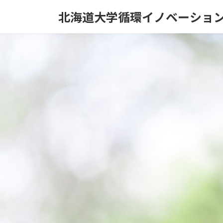
コ
ナ
北海道大学循環イノベーショ
ン
ビ
テ
ゲ
ン
ー
ツ
シ
へ
ョ
ス
ン
キ
に
ッ
移
プ
動