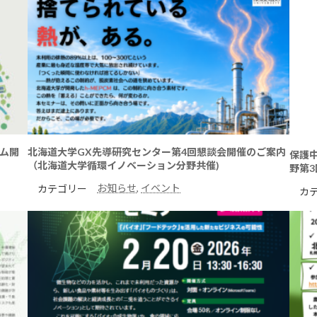
ム開
北海道大学GX先導研究センター第4回懇談会開催のご案内
保護
（北海道大学循環イノベーション分野共催)
野第
お知らせ
, 
イベント
カテゴリー
カ