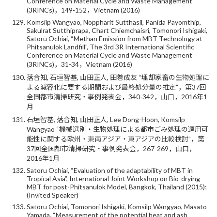
Conference on Material Cycle and Waste Management
(3RINCs)，149-152，Vietnam (2016)
Komsilp Wangyao, Noppharit Sutthasil, Panida Payomthip,
Sakulrat Sutthiprapa, Chart Chiemchaisri, Tomonori Ishigaki,
Satoru Ochiai, “Methan Emission from MBT Technology at
Phitsanulok Landfill”, The 3rd 3R International Scientific
Conference on Material Cycle and Waste Management
(3RINCs)，31-34，Vietnam (2016)
落合知, 石垣智基, 山田正人, 田巻成友 “埋却家畜の生物処理に
よる減容化に要する期間および最終処分量の推定”，第37回
全国都市清掃研究・事例発表会，340-342，山口，2016年1
月
石垣智基, 落合知, 山田正人, Lee Dong-Hoon, Komsilp
Wangyao “機械選別・生物処理による都市ごみ処理の適用可
能性に関する欧州・東南アジア・東アジアの比較検討”，第
37回全国都市清掃研究・事例発表会，267-269，山口，
2016年1月
Satoru Ochiai, “Evaluation of the adaptability of MBT in
Tropical Asia”, International Joint Workshop on Bio-drying
MBT for post-Phitsanulok Model, Bangkok, Thailand (2015);
(Invited Speaker)
Satoru Ochiai, Tomonori Ishigaki, Komsilp Wangyao, Masato
Yamada, “Measurement of the potential heat and ash