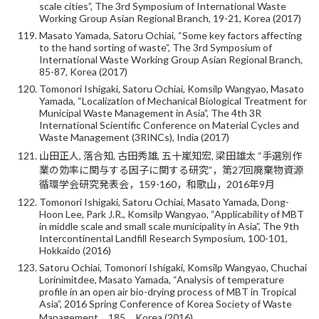
scale cities”, The 3rd Symposium of International Waste
Working Group Asian Regional Branch, 19-21, Korea (2017)
Masato Yamada, Satoru Ochiai, “Some key factors affecting
to the hand sorting of waste”, The 3rd Symposium of
International Waste Working Group Asian Regional Branch,
85-87, Korea (2017)
Tomonori Ishigaki, Satoru Ochiai, Komsilp Wangyao, Masato
Yamada, “Localization of Mechanical Biological Treatment for
Municipal Waste Management in Asia”, The 4th 3R
International Scientific Conference on Material Cycles and
Waste Management (3RINCs), India (2017)
山田正人, 落合知, 古田秀雄, 五十嵐知宏, 梁田雄太 “手選別作
業の効率に関与する因子に関する研究”，第27回廃棄物資源
循環学会研究発表会，159-160，和歌山，2016年9月
Tomonori Ishigaki, Satoru Ochiai, Masato Yamada, Dong-
Hoon Lee, Park J.R., Komsilp Wangyao, “Applicability of MBT
in middle scale and small scale municipality in Asia”, The 9th
Intercontinental Landfill Research Symposium, 100-101,
Hokkaido (2016)
Satoru Ochiai, Tomonori Ishigaki, Komsilp Wangyao, Chuchai
Lorinimitdee, Masato Yamada, “Analysis of temperature
profile in an open air bio-drying process of MBT in Tropical
Asia”, 2016 Spring Conference of Korea Society of Waste
Management，185，Korea (2016)