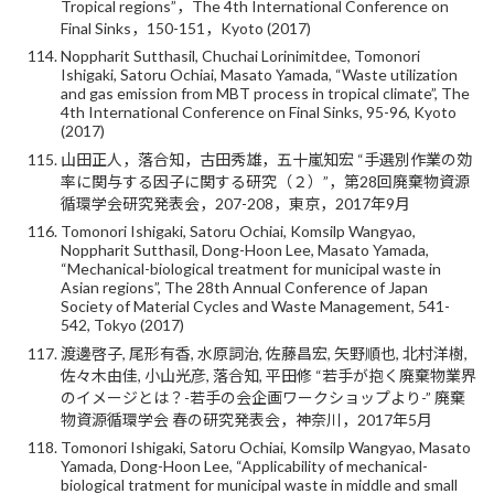
Tropical regions”，The 4th International Conference on
Final Sinks，150-151，Kyoto (2017)
Noppharit Sutthasil, Chuchai Lorinimitdee, Tomonori
Ishigaki, Satoru Ochiai, Masato Yamada, “Waste utilization
and gas emission from MBT process in tropical climate”, The
4th International Conference on Final Sinks, 95-96, Kyoto
(2017)
山田正人，落合知，古田秀雄，五十嵐知宏 “手選別作業の効
率に関与する因子に関する研究（２）”，第28回廃棄物資源
循環学会研究発表会，207-208，東京，2017年9月
Tomonori Ishigaki, Satoru Ochiai, Komsilp Wangyao,
Noppharit Sutthasil, Dong-Hoon Lee, Masato Yamada,
“Mechanical-biological treatment for municipal waste in
Asian regions”, The 28th Annual Conference of Japan
Society of Material Cycles and Waste Management, 541-
542, Tokyo (2017)
渡邊啓子, 尾形有香, 水原詞治, 佐藤昌宏, 矢野順也, 北村洋樹,
佐々木由佳, 小山光彦, 落合知, 平田修 “若手が抱く廃棄物業界
のイメージとは？-若手の会企画ワークショップより-” 廃棄
物資源循環学会 春の研究発表会，神奈川，2017年5月
Tomonori Ishigaki, Satoru Ochiai, Komsilp Wangyao, Masato
Yamada, Dong-Hoon Lee, “Applicability of mechanical-
biological tratment for municipal waste in middle and small