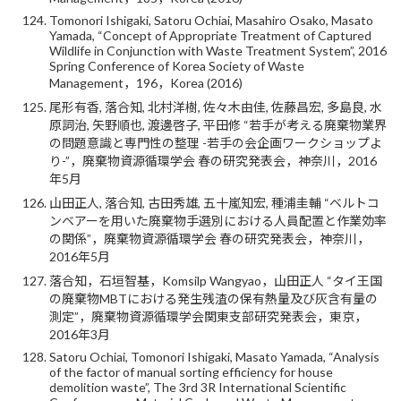
Tomonori Ishigaki, Satoru Ochiai, Masahiro Osako, Masato
Yamada, “Concept of Appropriate Treatment of Captured
Wildlife in Conjunction with Waste Treatment System”, 2016
Spring Conference of Korea Society of Waste
Management，196，Korea (2016)
尾形有香, 落合知, 北村洋樹, 佐々木由佳, 佐藤昌宏, 多島良, 水
原詞治, 矢野順也, 渡邊啓子, 平田修 “若手が考える廃棄物業界
の問題意識と専門性の整理 -若手の会企画ワークショップよ
り-”，廃棄物資源循環学会 春の研究発表会，神奈川，2016
年5月
山田正人, 落合知, 古田秀雄, 五十嵐知宏, 種浦圭輔 “ベルトコ
ンベアーを用いた廃棄物手選別における人員配置と作業効率
の関係”，廃棄物資源循環学会 春の研究発表会，神奈川，
2016年5月
落合知，石垣智基，Komsilp Wangyao，山田正人 “タイ王国
の廃棄物MBTにおける発生残渣の保有熱量及び灰含有量の
測定”，廃棄物資源循環学会関東支部研究発表会，東京，
2016年3月
Satoru Ochiai, Tomonori Ishigaki, Masato Yamada, “Analysis
of the factor of manual sorting efficiency for house
demolition waste”, The 3rd 3R International Scientific