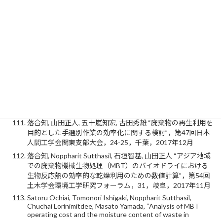
10th Asia-Pacific Landfill Symposium (APLAS), Tokyo (2018)
落合知 “北海道酪農における家畜排せつ物の適正処理とエネ
ルギー利用の可能性について”，北海道酪農振興町村長会議
担当者研修会，2018年10月15日（招待講演）
落合知, 石垣智基, 鈴木隆央, 石井一英, 山田正人, 大迫政浩 “捕
獲鳥獣の高温発酵処理過程における微生物の挙動に関する検
討”，第29回廃棄物学会研究発表会講演論文集，267-268，
愛知，2018年9月
落合知, 五十嵐知宏, 古田秀雄, 山田正人 “手選別の効率と作業
環境の関係に関する研究”，日本人間工学会第59回大会，
2G5-1，宮城，2018年6月
落合知, 山田正人, 五十嵐知宏, 古田秀雄 “廃棄物の再生利用を
目的とした手選別作業の効率化に関する検討”，第47回日本
人間工学会関東支部大会，24-25，千葉，2017年12月
落合知, Noppharit Sutthasil, 石垣智基, 山田正人 “アジア地域
での廃棄物機械生物処理（MBT）のバイオドライにおける
生物反応熱の効率的な乾燥利用のための数値計算”，第54回
土木学会環境工学研究フォーラム，31，岐阜，2017年11月
Satoru Ochiai, Tomonori Ishigaki, Noppharit Sutthasil,
Chuchai Lorinimitdee, Masato Yamada, “Analysis of MBT
operating cost and the moisture content of waste in